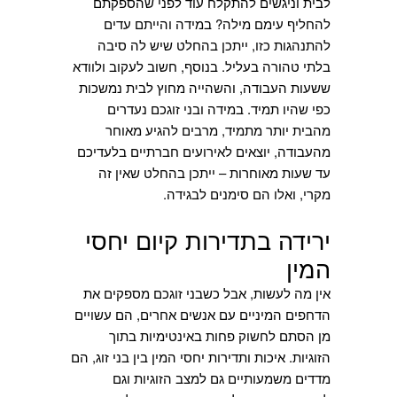
לבית וניגשים להתקלח עוד לפני שהספקתם
להחליף עימם מילה? במידה והייתם עדים
להתנהגות כזו, ייתכן בהחלט שיש לה סיבה
בלתי טהורה בעליל. בנוסף, חשוב לעקוב ולוודא
ששעות העבודה, והשהייה מחוץ לבית נמשכות
כפי שהיו תמיד. במידה ובני זוגכם נעדרים
מהבית יותר מתמיד, מרבים להגיע מאוחר
מהעבודה, יוצאים לאירועים חברתיים בלעדיכם
עד שעות מאוחרות – ייתכן בהחלט שאין זה
מקרי, ואלו הם סימנים לבגידה.
ירידה בתדירות קיום יחסי
המין
אין מה לעשות, אבל כשבני זוגכם מספקים את
הדחפים המיניים עם אנשים אחרים, הם עשויים
מן הסתם לחשוק פחות באינטימיות בתוך
הזוגיות. איכות ותדירות יחסי המין בין בני זוג, הם
מדדים משמעותיים גם למצב הזוגיות וגם