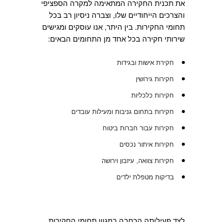
את תכנית החקירה המתאימה למקרה הספציפי
והצרכים הייחודיים שלו, וצברה ניסיון רב בכל
תחומי החקירות. בין היתר, אנו עוסקים ומגישים
שירותי חקירה בכל אחד מן התחומים הבאים:
חקירת אישות ובגידות
חקירות גירושין
חקירות כלכליות
חקירות בתחום גניבות ומעילות עובדים
חקירות עבור חברות ביטוח
חקירות איתור נכסים
חקירות צוואה, עיזבון וירושה
בדיקות מטפלת ילדים
לצד פעילותה הרחבה במגוון תחומי החקירות,